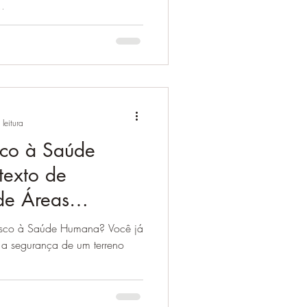
..
leitura
sco à Saúde
exto de
de Áreas
isco à Saúde Humana? Você já
 a segurança de um terreno