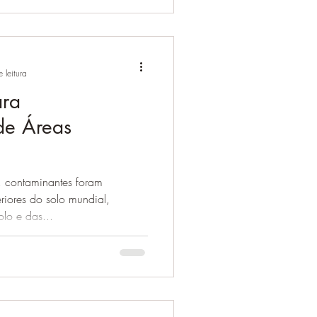
 leitura
ara
de Áreas
, contaminantes foram
iores do solo mundial,
lo e das...