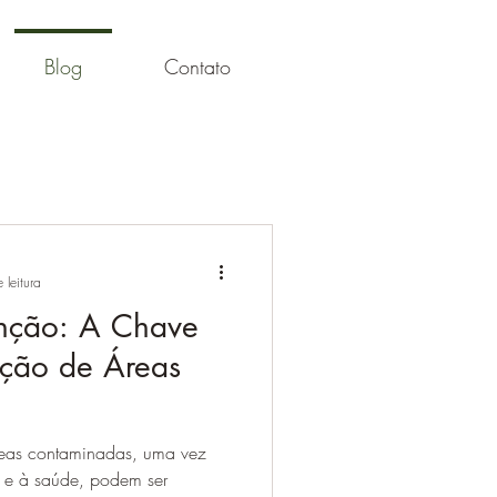
Blog
Contato
 leitura
enção: A Chave
ção de Áreas
reas contaminadas, uma vez
e e à saúde, podem ser