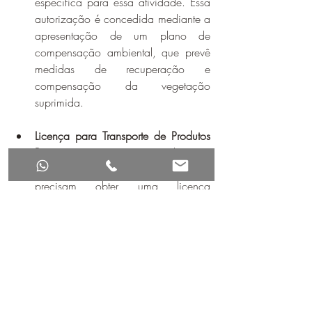
específica para essa atividade. Essa 
autorização é concedida mediante a 
apresentação de um plano de 
compensação ambiental, que prevê 
medidas de recuperação e 
compensação da vegetação 
suprimida.
Licença para Transporte de Produtos 
Perigosos:
 Empresas que realizam o 
transporte de produtos perigosos 
precisam obter uma licença 
específica para essa atividade. Essa 
licença é concedida após a 
comprovação de que a empresa 
atende a todas as normas de 
segurança e transporte de produtos 
perigosos, visando garantir a 
segurança das pessoas e do meio 