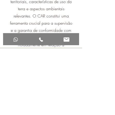
territoriais, características de uso da
terra e aspectos ambientais
relevantes. O CAR constitui uma
ferramenta crucial para a supervisão
e a garantia de conformidade com
as exigências legais ambientais,
notadamente em relação à
preservação de áreas verdes nas
O
Gerenciamento de Áreas Verdes
propriedades rurais.
desempenha um papel crucial na
promoção da sustentabilidade
ambiental e na melhoria da qualidade
de vida urbana. Contribuindo para a
preservação da biodiversidade,
regulação do microclima, absorção de
poluentes atmosféricos e controle de
enchentes.